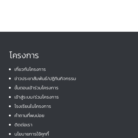
i
d
o
V
n
i
e
w
โครงการ
s
N
เกี่ยวกับโครงการ
a
ข่าวประชาสัมพันธ์/ปฏิทินกิจกรรม
v
ขั้นตอนเข้าร่วมโครงการ
i
เข้าสู่ระบบ/ร่วมโครงการ
g
โรงเรียนในโครงการ
a
คําถามที่พบบ่อย
t
ติดต่อเรา
i
นโยบายการใช้คุกกี้