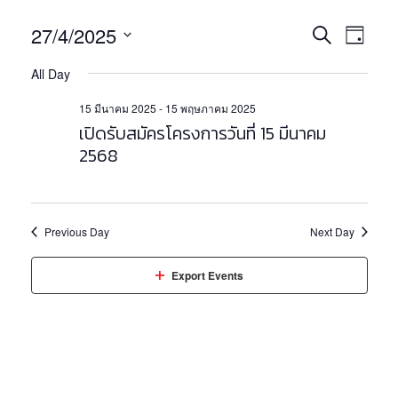
E
E
27/4/2025
S
D
v
v
E
S
A
e
All Day
e
A
e
Y
n
l
R
n
15 มีนาคม 2025
-
15 พฤษภาคม 2025
e
t
C
เปิดรับสมัครโครงการวันที่ 15 มีนาคม
c
t
V
H
t
2568
i
s
d
e
a
S
w
t
e
e
s
Previous Day
Next Day
.
a
N
a
r
Export Events
v
c
i
h
g
a
a
t
n