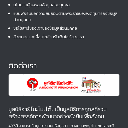
o
นโยบายคุ้มครองข้อมูลส่วนบุคคล
n
แบบฟอร์มขอความยินยอมตามพระราชบัญญัติคุ้มครองข้อมูล
ส่วนบุคคล
ขอใช้สิทธิ์ของเจ้าของข้อมูลส่วนบุคคล
ข้อตกลงและเงื่อนไขสำหรับเว็บไซต์ของเรา
ติดต่อเรา
มูลนิธิอายิโนะโมะโต๊ะ เป็นมูลนิธิการกุศลที่ร่วม
สร้างสรรค์การพัฒนาอย่างยั่งยืนเพื่อสังคม
487/1 อาคารศรีอยุธยา ถนนศรีอยุธยา แขวงถนนพญาไท เขตราชเทวี