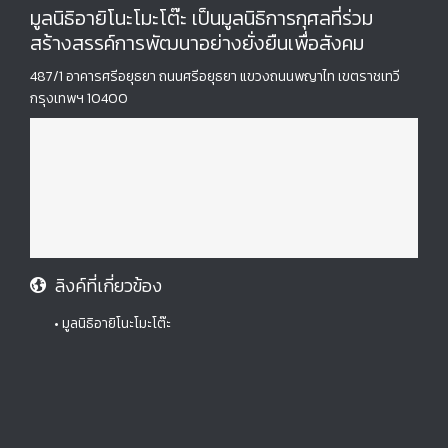
มูลนิธิอายิโนะโมะโต๊ะ เป็นมูลนิธิการกุศลที่ร่วม
สร้างสรรค์การพัฒนาอย่างยั่งยืนเพื่อสังคม
487/1 อาคารศรีอยุธยา ถนนศรีอยุธยา แขวงถนนพญาไท เขตราชเทวี
กรุงเทพฯ 10400
ลิงค์ที่เกี่ยวข้อง
• มูลนิธิอายิโนะโมะโต๊ะ