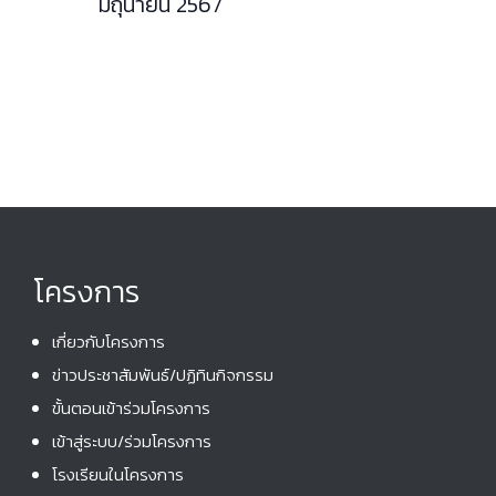
มิถุนายน 2567
i
d
o
V
n
i
e
w
s
N
a
โครงการ
v
i
เกี่ยวกับโครงการ
g
ข่าวประชาสัมพันธ์/ปฏิทินกิจกรรม
a
ขั้นตอนเข้าร่วมโครงการ
t
เข้าสู่ระบบ/ร่วมโครงการ
i
โรงเรียนในโครงการ