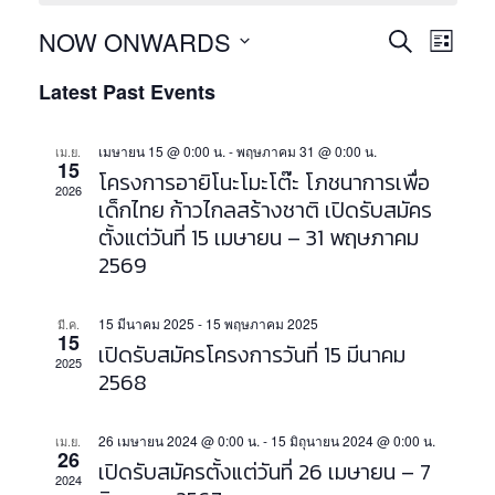
E
E
NOW ONWARDS
S
L
v
v
E
S
I
e
Latest Past Events
e
A
e
S
n
l
R
T
n
e
t
C
เมษายน 15 @ 0:00 น.
-
พฤษภาคม 31 @ 0:00 น.
เม.ย.
c
15
t
V
H
โครงการอายิโนะโมะโต๊ะ โภชนาการเพื่อ
t
2026
i
s
เด็กไทย ก้าวไกลสร้างชาติ เปิดรับสมัคร
d
e
a
ตั้งแต่วันที่ 15 เมษายน – 31 พฤษภาคม
S
w
t
2569
e
e
s
.
a
N
15 มีนาคม 2025
-
15 พฤษภาคม 2025
มี.ค.
a
r
15
เปิดรับสมัครโครงการวันที่ 15 มีนาคม
v
2025
c
2568
i
h
g
a
26 เมษายน 2024 @ 0:00 น.
-
15 มิถุนายน 2024 @ 0:00 น.
เม.ย.
a
26
เปิดรับสมัครตั้งแต่วันที่ 26 เมษายน – 7
t
n
2024