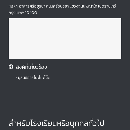
487/1 อาคารศรีอยุธยา ถนนศรีอยุธยา แขวงถนนพญาไท เขตราชเทวี
กรุงเทพฯ 10400
ลิงค์ที่เกี่ยวข้อง
• มูลนิธิอายิโนะโมะโต๊ะ
สำหรับโรงเรียนหรือบุคคลทั่วไป