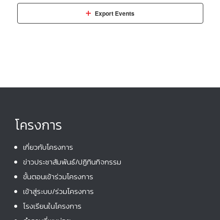
n
t
i
Export Events
s
e
w
s
N
a
v
i
โครงการ
g
เกี่ยวกับโครงการ
a
ข่าวประชาสัมพันธ์/ปฏิทินกิจกรรม
t
ขั้นตอนเข้าร่วมโครงการ
i
เข้าสู่ระบบ/ร่วมโครงการ
o
โรงเรียนในโครงการ
n