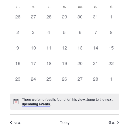
v
v
E
S
O
C
e
อา.
จ.
อ.
พ.
พฤ.
ศ.
ส.
e
A
e
N
n
l
a
R
0
0
0
0
0
0
0
26
27
28
29
30
31
1
T
n
e
t
C
E
E
E
E
E
E
E
l
H
c
t
V
H
V
V
V
V
V
V
V
0
0
0
0
0
0
0
2
3
4
5
6
7
8
e
t
i
s
E
E
E
E
E
E
E
d
E
E
E
E
E
E
E
n
e
N
N
N
N
N
N
N
a
S
V
V
V
V
V
V
V
0
0
0
0
0
0
0
9
10
11
12
13
14
15
d
w
t
T
T
T
T
T
T
T
E
E
E
E
E
E
E
E
E
E
E
E
E
E
e
e
s
S
S
S
S
S
S
S
a
N
N
N
N
N
N
N
V
V
V
V
V
V
V
.
0
0
0
0
0
0
0
16
17
18
19
20
21
22
a
,
,
,
,
,
,
,
N
T
T
T
T
T
T
T
r
E
E
E
E
E
E
E
E
E
E
E
E
E
E
a
r
S
S
S
S
S
S
S
N
N
N
N
N
N
N
V
V
V
V
V
V
V
o
0
0
0
0
0
0
0
23
24
25
26
27
28
1
v
,
,
,
,
,
,
,
c
T
T
T
T
T
T
T
E
E
E
E
E
E
E
E
E
E
E
E
E
E
f
i
S
S
S
S
S
S
S
h
N
N
N
N
N
N
N
V
V
V
V
V
V
V
g
E
,
,
,
,
,
,
,
T
T
T
T
T
T
T
a
E
E
E
E
E
E
E
There were no results found for this view. Jump to the
next
a
v
S
S
S
S
S
S
S
upcoming events
.
N
N
N
N
N
N
N
t
n
,
,
,
,
,
,
,
e
T
T
T
T
T
T
T
i
d
S
S
S
S
S
S
S
n
o
ม.ค.
Today
มี.ค.
V
,
,
,
,
,
,
,