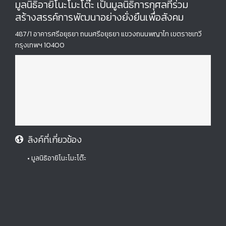
มูลนิธิอายิโนะโมะโต๊ะ เป็นมูลนิธิการกุศลที่ร่วม
สร้างสรรค์การพัฒนาอย่างยั่งยืนเพื่อสังคม
487/1 อาคารศรีอยุธยา ถนนศรีอยุธยา แขวงถนนพญาไท เขตราชเทวี
กรุงเทพฯ 10400
ลิงค์ที่เกี่ยวข้อง
• มูลนิธิอายิโนะโมะโต๊ะ