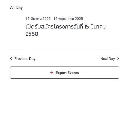
v
v
E
S
A
e
All Day
e
A
e
Y
n
l
R
n
15 มีนาคม 2025
-
15 พฤษภาคม 2025
e
t
C
เปิดรับสมัครโครงการวันที่ 15 มีนาคม
c
t
V
H
t
2568
i
s
d
e
a
S
w
t
e
e
s
Previous Day
Next Day
.
a
N
a
r
Export Events
v
c
i
h
g
a
a
t
n
i
d
o
V