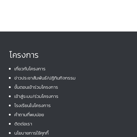
n
i
e
w
s
N
โครงการ
a
v
เกี่ยวกับโครงการ
i
ข่าวประชาสัมพันธ์/ปฏิทินกิจกรรม
g
ขั้นตอนเข้าร่วมโครงการ
a
เข้าสู่ระบบ/ร่วมโครงการ
t
โรงเรียนในโครงการ
i
คําถามที่พบบ่อย
o
ติดต่อเรา
n
นโยบายการใช้คุกกี้