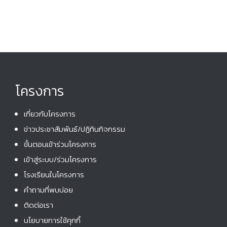
n
i
e
w
s
N
โครงการ
a
v
เกี่ยวกับโครงการ
i
ข่าวประชาสัมพันธ์/ปฏิทินกิจกรรม
g
ขั้นตอนเข้าร่วมโครงการ
a
เข้าสู่ระบบ/ร่วมโครงการ
t
โรงเรียนในโครงการ
i
คําถามที่พบบ่อย
o
ติดต่อเรา
n
นโยบายการใช้คุกกี้