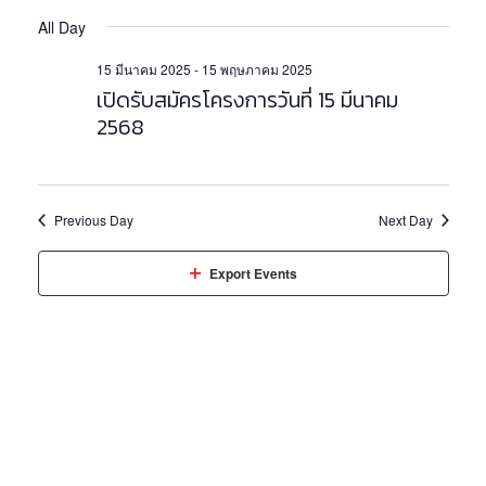
v
v
E
S
A
e
All Day
e
A
e
Y
n
l
R
n
15 มีนาคม 2025
-
15 พฤษภาคม 2025
e
t
C
เปิดรับสมัครโครงการวันที่ 15 มีนาคม
c
t
V
H
t
2568
i
s
d
e
a
S
w
t
e
e
s
Previous Day
Next Day
.
a
N
a
r
Export Events
v
c
i
h
g
a
a
t
n
i
d
o
V