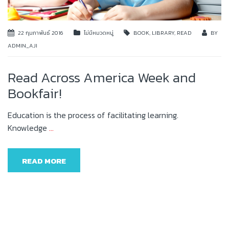
22 กุมภาพันธ์ 2016
ไม่มีหมวดหมู่
BOOK
,
LIBRARY
,
READ
BY
ADMIN_AJI
Read Across America Week and
Bookfair!
Education is the process of facilitating learning.
Knowledge
…
READ MORE