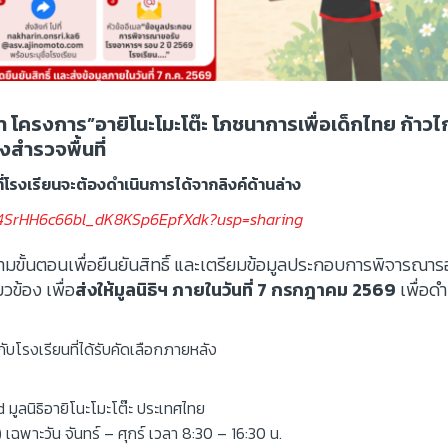
โครงการ”อายิโนะโมะโต๊ะ โภชนาการเพื่อเด็กไทย ก้าวไ
งสำรวจพื้นที่
โรงเรียนจะต้องดำเนินการได้จากลิงค์ด้านล่าง
HN4SrHH6c66bl_dK8KSp6EpfXdk?usp=sharing
มขั้นตอนเพื่อยืนยันสิทธิ์ และเตรียมข้อมูลประกอบการพิจารณารอ
ยวข้อง เพื่อ
ส่งให้มูลนิธิฯ ภายในวันที่ 7 กรกฎาคม 2569
เพื่อด
โรงเรียนที่ได้รับคัดเลือกภายหลัง
ลนิธิอายิโนะโมะโต๊ะ ประเทศไทย
พาะวัน จันทร์ – ศุกร์ เวลา 8:30 – 16:30 น.