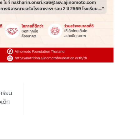
งเรียน
อเด็ก