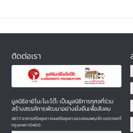
ติดต่อเรา
มูลนิธิอายิโนะโมะโต๊ะ เป็นมูลนิธิการกุศลที่ร่วม
สร้างสรรค์การพัฒนาอย่างยั่งยืนเพื่อสังคม
487/1 อาคารศรีอยุธยา ถนนศรีอยุธยา แขวงถนนพญาไท เขตราชเทวี
กรุงเทพฯ 10400