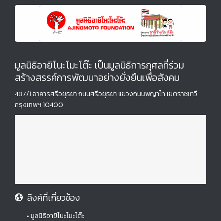
มูลนิธิอายิโนะโมะโต๊ะ เป็นมูลนิธิการกุศลที่ร่วม
สร้างสรรค์การพัฒนาอย่างยั่งยืนเพื่อสังคม
487/1 อาคารศรีอยุธยา ถนนศรีอยุธยา แขวงถนนพญาไท เขตราชเทวี
กรุงเทพฯ 10400
ลิงค์ที่เกี่ยวข้อง
• มูลนิธิอายิโนะโมะโต๊ะ