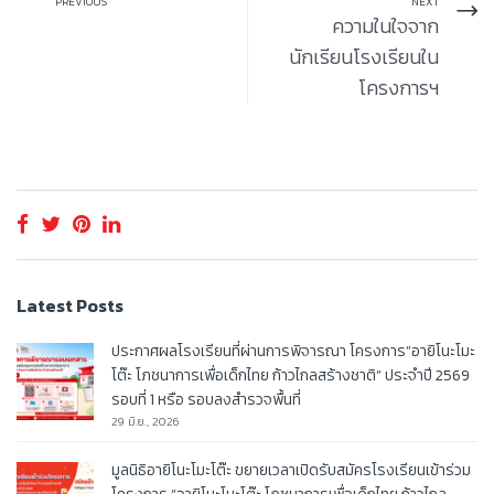
PREVIOUS
NEXT
ความในใจจาก
นักเรียนโรงเรียนใน
โครงการฯ
Latest Posts
ประกาศผลโรงเรียนที่ผ่านการพิจารณา โครงการ”อายิโนะโมะ
โต๊ะ โภชนาการเพื่อเด็กไทย ก้าวไกลสร้างชาติ” ประจำปี 2569
รอบที่ 1 หรือ รอบลงสำรวจพื้นที่
29 มิ.ย., 2026
มูลนิธิอายิโนะโมะโต๊ะ ขยายเวลาเปิดรับสมัครโรงเรียนเข้าร่วม