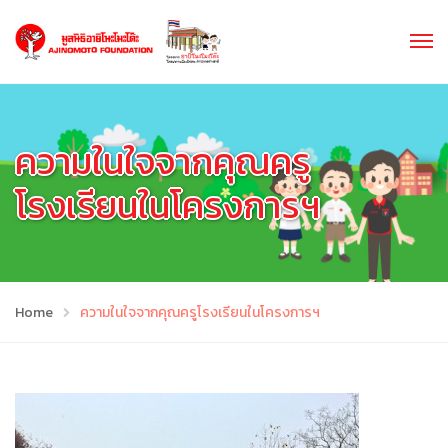
ความในใจจากคุณครู
โรงเรียนในโครงการฯ
Home
ความในใจจากคุณครูโรงเรียนในโครงการฯ