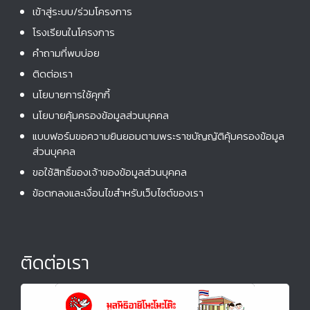
เข้าสู่ระบบ/ร่วมโครงการ
โรงเรียนในโครงการ
คําถามที่พบบ่อย
ติดต่อเรา
นโยบายการใช้คุกกี้
นโยบายคุ้มครองข้อมูลส่วนบุคคล
แบบฟอร์มขอความยินยอมตามพระราชบัญญัติคุ้มครองข้อมูล
ส่วนบุคคล
ขอใช้สิทธิ์ของเจ้าของข้อมูลส่วนบุคคล
ข้อตกลงและเงื่อนไขสำหรับเว็บไซต์ของเรา
ติดต่อเรา