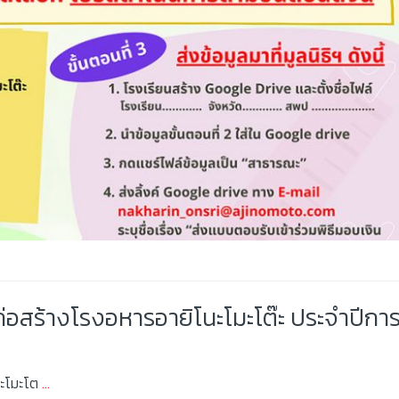
ก่อสร้างโรงอหารอายิโนะโมะโต๊ะ ประจำปีกา
นะโมะโต
…