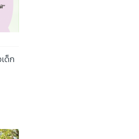
อเด็ก