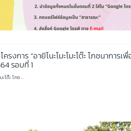
โครงการ “อายิโนะโมะโมะโต๊ะ โภชนาการเพื่
64 รอบที่ 1
มะโต๊ะ โภช
…