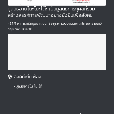
มูลนิธิอายิโนะโมะโต๊ะ เป็นมูลนิธิการกุศลที่ร่วม
สร้างสรรค์การพัฒนาอย่างยั่งยืนเพื่อสังคม
487/1 อาคารศรีอยุธยา ถนนศรีอยุธยา แขวงถนนพญาไท เขตราชเทวี
กรุงเทพฯ 10400
ลิงค์ที่เกี่ยวข้อง
• มูลนิธิอายิโนะโมะโต๊ะ