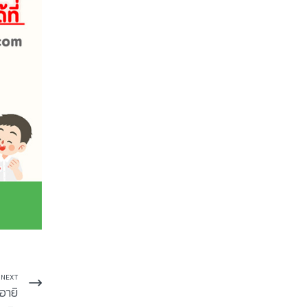
NEXT
อายิ