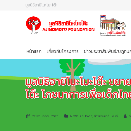
มูลนิธิอายิโนะโมะโต๊ะ
หน้าแรก
เกี่ยวกับโครงการ
ข่าวประชาสัมพันธ์/ปฏิทิ
มูลนิธิอายิโนะโมะโต๊ะ ขย
โต๊ะ โภชนาการเพื่อเด็กไ
27 พฤษภาคม 2026
NEWS RELEASE
,
ข่าวประชาสัมพันธ์