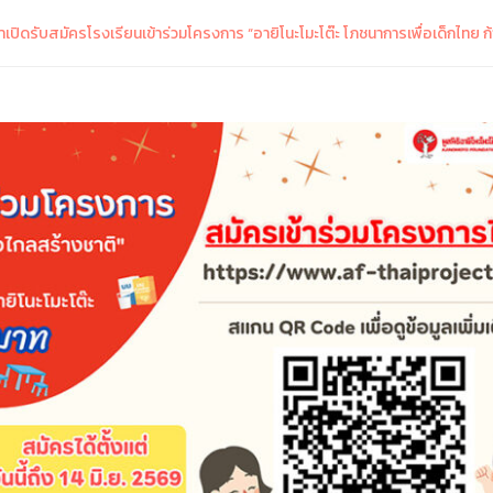
ลาเปิดรับสมัครโรงเรียนเข้าร่วมโครงการ “อายิโนะโมะโต๊ะ โภชนาการเพื่อเด็กไทย 