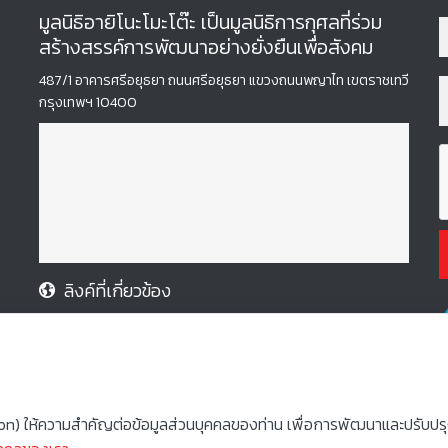
มูลนิธิอายิโนะโมะโต๊ะ เป็นมูลนิธิการกุศลที่ร่วม
สร้างสรรค์การพัฒนาอย่างยั่งยืนเพื่อสังคม
487/1 อาคารศรีอยุธยา ถนนศรีอยุธยา แขวงถนนพญาไท เขตราชเทวี
กรุงเทพฯ 10400
ลิงค์ที่เกี่ยวข้อง
• มูลนิธิอายิโนะโมะโต๊ะ
ion) ให้ความสำคัญต่อข้อมูลส่วนบุคคลของท่าน เพื่อการพัฒนาและปรับปรุงเว