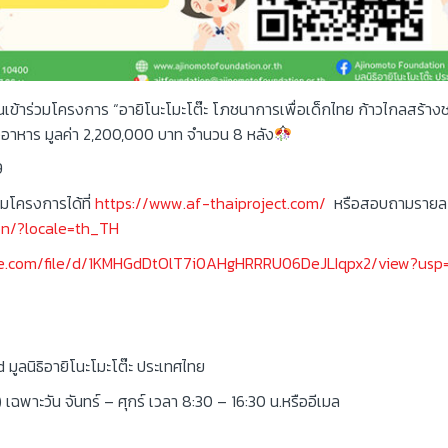
นเข้าร่วมโครงการ “อายิโนะโมะโต๊ะ โภชนาการเพื่อเด็กไทย ก้าวไกลสร้างช
อาหาร มูลค่า 2,200,000 บาท จำนวน 8 หลัง
9
มโครงการได้ที่
https://www.af-thaiproject.com/
หรือสอบถามรายละ
on/?locale=th_TH
gle.com/file/d/1KMHGdDtOlT7i0AHgHRRRU06DeJLIqpx2/view?usp=
ลนิธิอายิโนะโมะโต๊ะ ประเทศไทย
พาะวัน จันทร์ – ศุกร์ เวลา 8:30 – 16:30 น.หรืออีเมล